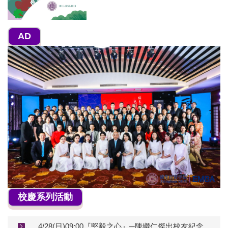
AD
校慶系列活動
4/28(日)09:00『堅毅之心』─陳繼仁傑出校友紀念雕塑