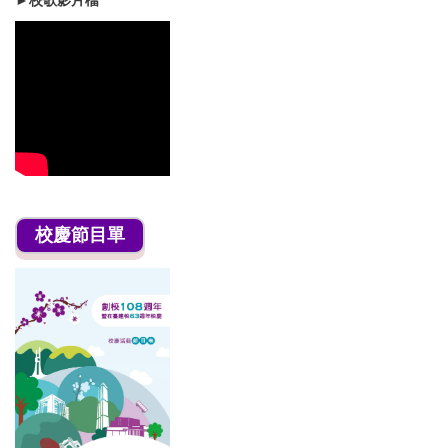
►
校歌影片檔
校慶節目單