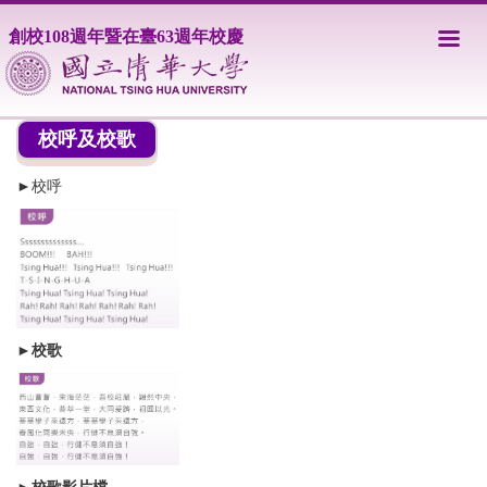
跳
創校108週年暨在臺63週年校慶
到
主
要
內
容
校呼及校歌
區
►校呼
►
校歌